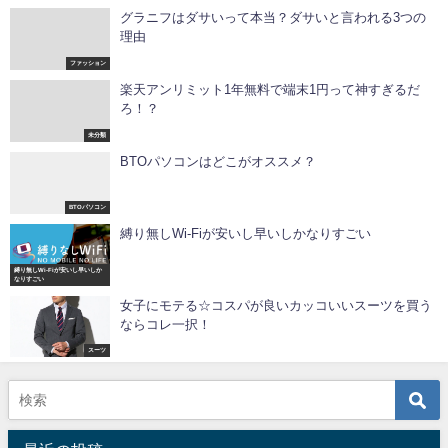
グラニフはダサいって本当？ダサいと言われる3つの
理由
ファッション
楽天アンリミット1年無料で端末1円って神すぎるだ
ろ！？
未分類
BTOパソコンはどこがオススメ？
BTOパソコン
縛り無しWi-Fiが安いし早いしかなりすごい
縛り無しWi-Fiが安いし早いしか
なりすごい
女子にモテる☆コスパが良いカッコいいスーツを買う
ならコレ一択！
スーツ