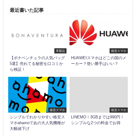
最近書いた記事
革製品
格安スマホ
【ボナベンチュラの人気バッグ
HUAWEIスマホはどこの国のメ
5選】売れてる秘密を口コミか
ーカー？使い勝手はいい？
ら検証！
格安スマホ
格安スマホ
シンプルでわかりやすい格安ス
LINEMO！3GBまでは990円！
マホahamoであの大人気機種が
シンプルな2つの料金でお得
大幅値下げ