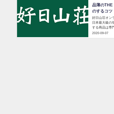
品薄のTHE
のするコツ
好日山荘オンラ
日本最大級の
する商品は専門
的なウェアやギ
2020-09-07