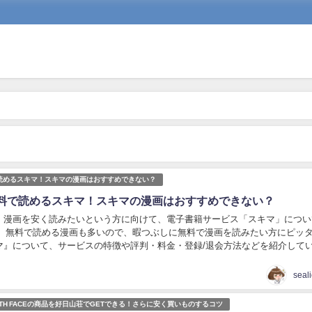
読めるスキマ！スキマの漫画はおすすめできない？
料で読めるスキマ！スキマの漫画はおすすめできない？
、漫画を安く読みたいという方に向けて、電子書籍サービス「スキマ」につい
。 無料で読める漫画も多いので、暇つぶしに無料で漫画を読みたい方にピッ
マ』について、サービスの特徴や評判・料金・登録/退会方法などを紹介して
本情報 スキマは株式会社TORICOが提...
seal
ORTH FACEの商品を好日山荘でGETできる！さらに安く買いものするコツ